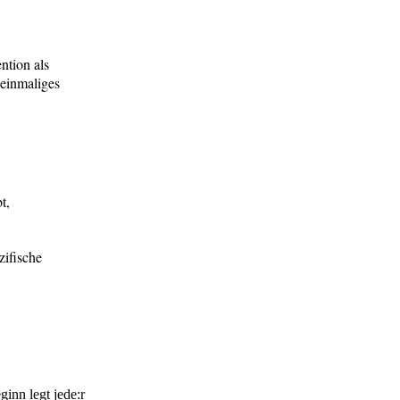
ntion als
 einmaliges
t,
zifische
nn legt jede:r