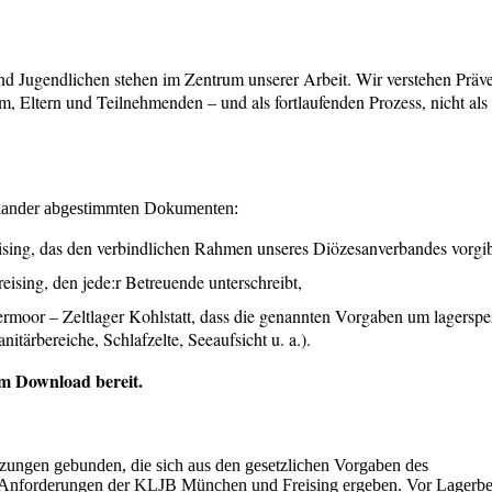
d Jugendlichen stehen im Zentrum unserer Arbeit. Wir verstehen Präve
 Eltern und Teilnehmenden – und als fortlaufenden Prozess, nicht als
feinander abgestimmten Dokumenten:
ng, das den verbindlichen Rahmen unseres Diözesanverbandes vorgib
ing, den jede:r Betreuende unterschreibt,
oor – Zeltlager Kohlstatt, dass die genannten Vorgaben um lagerspe
tärbereiche, Schlafzelte, Seeaufsicht u. a.).
um Download bereit.
tzungen gebunden, die sich aus den gesetzlichen Vorgaben des
Anforderungen der KLJB München und Freising ergeben. Vor Lagerbegi