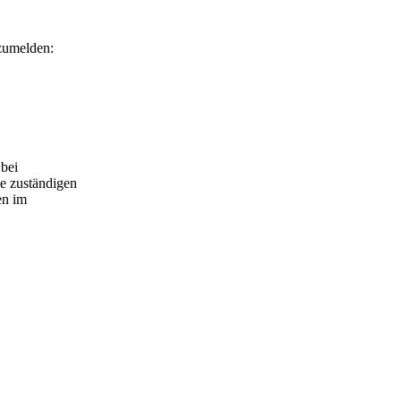
zumelden:
 bei
ie zuständigen
en im