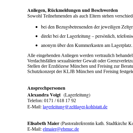
Anliegen, Rückmeldungen und Beschwerden
Sowohl Teilnehmenden als auch Eltern stehen verschi
bei den Bezugsbetreuenden der jeweiligen Zeltg
direkt bei der Lagerleitung – persönlich, telefoni
anonym über den Kummerkasten am Lagerplatz.
Alle eingehenden Anliegen werden vertraulich behandelt
Verdachtsfällen sexualisierter Gewalt oder Grenzverlet
Stellen der Erzdiözese München und Freising zur Beratu
Schutzkonzept der KLJB München und Freising festgele
Ansprechpersonen
Alexandra Voigt
(Lagerleitung)
Telefon: 0171 / 618 17 92
lagerleitung@zeltlager-kohlstatt.de
E-Mail:
Elisabeth Maier
(Pastoralreferentin kath. Stadtkirche 
E-Mail:
elmaier@ebmuc.de