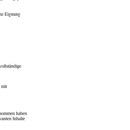
che Eignung
ollständige
 mit
genommen haben
vanten Inhalte