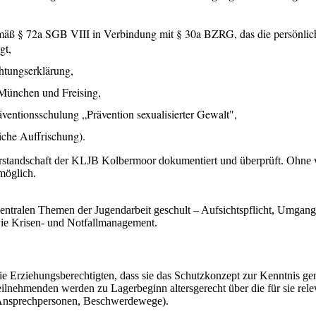
gemäß § 72a SGB VIII in Verbindung mit § 30a BZRG, das die persönli
gt,
chtungserklärung,
München und Freising,
äventionsschulung „Prävention sexualisierter Gewalt",
liche Auffrischung).
orstandschaft der KLJB Kolbermoor dokumentiert und überprüft. Ohne v
möglich.
entralen Themen der Jugendarbeit geschult – Aufsichtspflicht, Umgang
e Krisen- und Notfallmanagement.
die Erziehungsberechtigten, dass sie das Schutzkonzept zur Kenntnis 
ilnehmenden werden zu Lagerbeginn altersgerecht über die für sie rele
, Ansprechpersonen, Beschwerdewege).