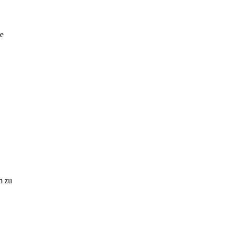
ne
m zu